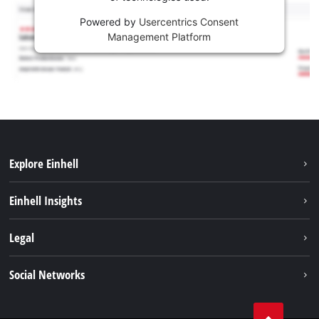
Powered by
Usercentrics Consent
Management Platform
Explore Einhell
Održivost
Einhell Insights
Aku sistem
O nama
Legal
Usluge
Karijera
Brushless
Impresum
Social Networks
Einhell globalno
Zaštita podataka
Tik Tok
Kontakt