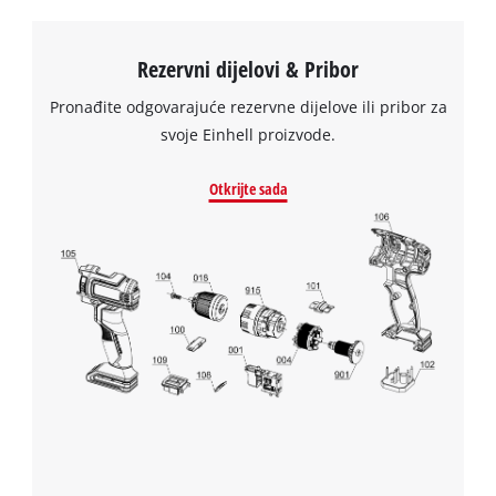
We need your consent to load the
Rezervni dijelovi & Pribor
Google Maps service!
Pronađite odgovarajuće rezervne dijelove ili pribor za
This content is not permitted to load due
svoje Einhell proizvode.
to trackers that are not disclosed to the
visitor. The website owner needs to setup
Otkrijte sada
the site with their CMP to add this content
to the list of technologies used.
Powered by
Usercentrics Consent
Management Platform