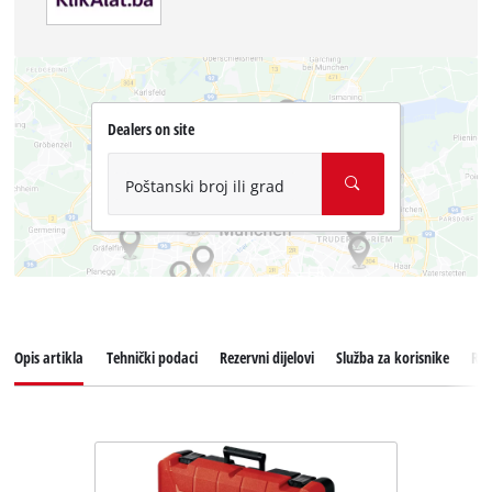
Dealers on site
Poštanski broj ili grad
Opis artikla
Tehnički podaci
Rezervni dijelovi
Služba za korisnike
Rec