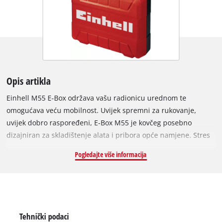
Opis artikla
Einhell M55 E-Box održava vašu radionicu urednom te
omogućava veću mobilnost. Uvijek spremni za rukovanje,
uvijek dobro raspoređeni, E-Box M55 je kovčeg posebno
dizajniran za skladištenje alata i pribora opće namjene. Stres
od traženja alata i njihovog pribora stvar je prošlosti. Sve je
Pogledajte više informacija
spremljeno uredno i spremno za upotrebu i može se lako
prevoziti do mjesta gdje je potrebno. To je osigurano
ergonomskom drškom za udobno nošenje. Kovčeg ima
maksimalnu nosivost od 30 kilograma. Zahvaljujući dizajnu
zaštićenom od prskanja, sadržaji su uvijek sigurno zaštićeni
Tehnički podaci
bez obzira nalaze li se u radionici, prtljažniku automobila ili