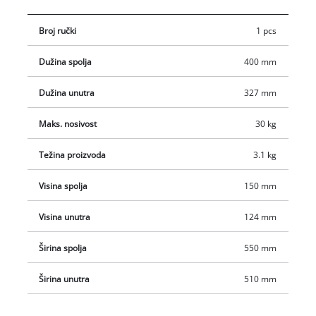
na licu mjesta. Također, unutarnja obloga od mekane pjene
Broj ručki
1 pcs
štiti alat od ogrebotina tijekom prijevoza. To također osigurava
zaštitu Einhell alata - za dugi vijek trajanja alata.
Dužina spolja
400 mm
Dužina unutra
327 mm
Maks. nosivost
30 kg
Težina proizvoda
3.1 kg
Visina spolja
150 mm
Visina unutra
124 mm
Širina spolja
550 mm
Širina unutra
510 mm