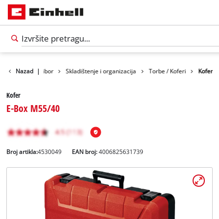
Nazad
|
Pribor
Skladištenje i organizacija
Torbe / Koferi
Kofer
Kofer
E-Box M55/40
Broj artikla:
4530049
EAN broj:
4006825631739