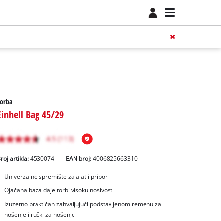
Torba
Einhell Bag 45/29
roj artikla:
4530074
EAN broj:
4006825663310
Univerzalno spremište za alat i pribor
Ojačana baza daje torbi visoku nosivost
Izuzetno praktičan zahvaljujući podstavljenom remenu za
nošenje i ručki za nošenje