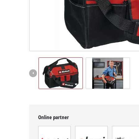
BiH
BS
BiH
English
Online partner