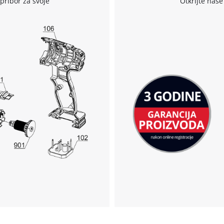
pribor za svoje
Otkrijte naše