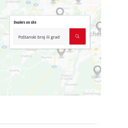
Dealers on site
Poštanski broj ili grad