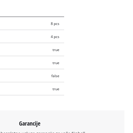
8 pcs
4 pcs
true
true
false
true
Garancije