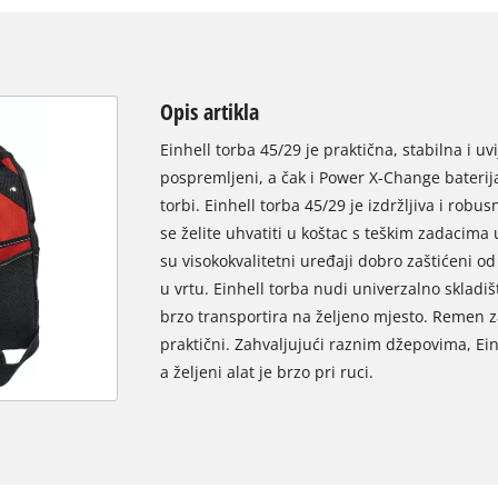
Opis artikla
Einhell torba 45/29 je praktična, stabilna i uvi
pospremljeni, a čak i Power X-Change baterija
torbi. Einhell torba 45/29 je izdržljiva i rob
se želite uhvatiti u koštac s teškim zadacima
su visokokvalitetni uređaji dobro zaštićeni od š
u vrtu. Einhell torba nudi univerzalno skladiš
brzo transportira na željeno mjesto. Remen z
praktični. Zahvaljujući raznim džepovima, Ei
a željeni alat je brzo pri ruci.