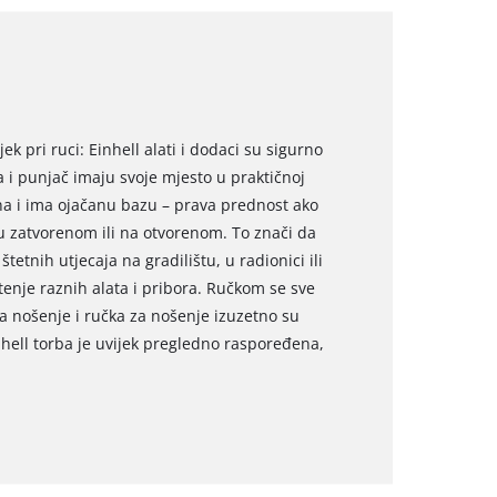
jek pri ruci: Einhell alati i dodaci su sigurno
 i punjač imaju svoje mjesto u praktičnoj
usna i ima ojačanu bazu – prava prednost ako
 u zatvorenom ili na otvorenom. To znači da
tetnih utjecaja na gradilištu, u radionici ili
tenje raznih alata i pribora. Ručkom se sve
a nošenje i ručka za nošenje izuzetno su
nhell torba je uvijek pregledno raspoređena,