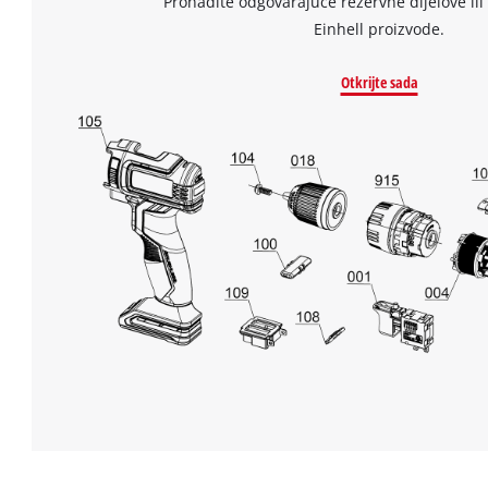
Pronađite odgovarajuće rezervne dijelove ili 
Einhell proizvode.
Otkrijte sada