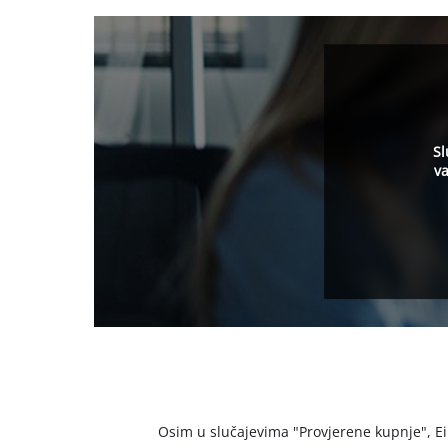
Sl
va
Osim u slučajevima "Provjerene kupnje", Einh