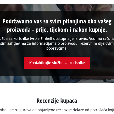
Podržavamo vas sa svim pitanjima oko vašeg
proizvoda - prije, tijekom i nakon kupnje.
užba za korisnike tvrtke Einhell dostupna je izravno. Vodimo račun
šim zahtjevima za informacijama o proizvodu, rezervnim dijelovim
popravcima.
Kontaktirajte službu za korisnike
Recenzije kupaca
ell ne osigurava da objavljene recenzije dolaze od potrošača koji su 