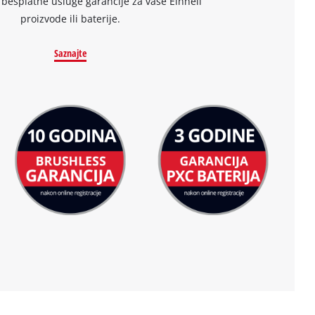
 besplatne usluge garancije za vaše Einhell
proizvode ili baterije.
Saznajte