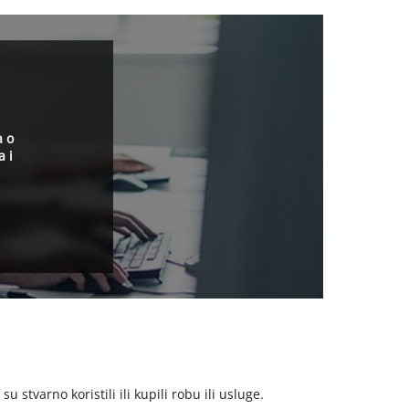
a o
a i
stvarno koristili ili kupili robu ili usluge.