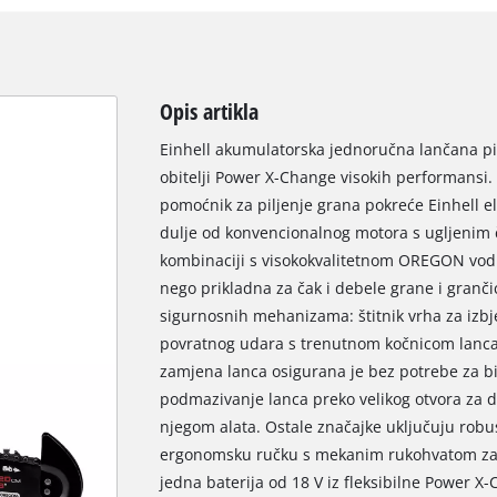
Opis artikla
Einhell akumulatorska jednoručna lančana pil
obitelji Power X-Change visokih performansi.
pomoćnik za piljenje grana pokreće Einhell el
dulje od konvencionalnog motora s ugljenim č
kombinaciji s visokokvalitetnom OREGON vodi
nego prikladna za čak i debele grane i granč
sigurnosnih mehanizama: štitnik vrha za izbj
povratnog udara s trenutnom kočnicom lanca i
zamjena lanca osigurana je bez potrebe za b
podmazivanje lanca preko velikog otvora za d
njegom alata. Ostale značajke uključuju robu
ergonomsku ručku s mekanim rukohvatom za čv
jedna baterija od 18 V iz fleksibilne Power X-