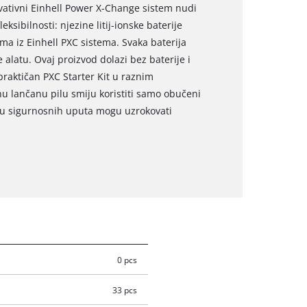
novativni Einhell Power X-Change sistem nudi
sibilnosti: njezine litij-ionske baterije
ima iz Einhell PXC sistema. Svaka baterija
alatu. Ovaj proizvod dolazi bez baterije i
praktičan PXC Starter Kit u raznim
u lančanu pilu smiju koristiti samo obučeni
nju sigurnosnih uputa mogu uzrokovati
0 pcs
33 pcs