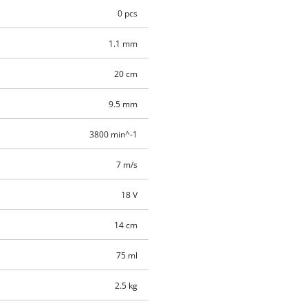
0 pcs
1.1 mm
20 cm
9.5 mm
3800 min^-1
7 m/s
18 V
14 cm
75 ml
2.5 kg