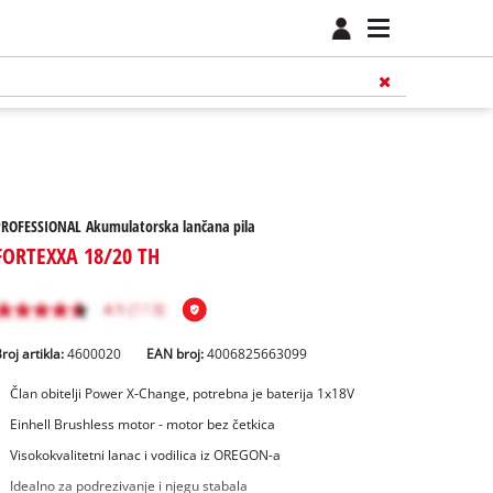
PROFESSIONAL Akumulatorska lančana pila
FORTEXXA 18/20 TH
roj artikla:
4600020
EAN broj:
4006825663099
Član obitelji Power X-Change, potrebna je baterija 1x18V
Einhell Brushless motor - motor bez četkica
Visokokvalitetni lanac i vodilica iz OREGON-a
Idealno za podrezivanje i njegu stabala