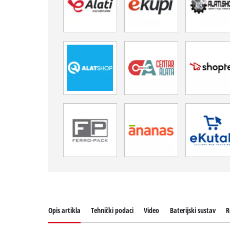
Opis artikla
Tehnički podaci
Video
Baterijski sustav
R