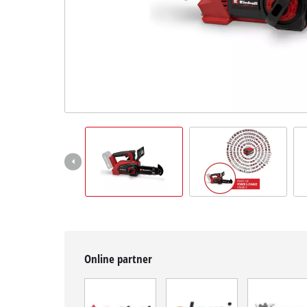
BiH
BS
BiH
English
Online partner