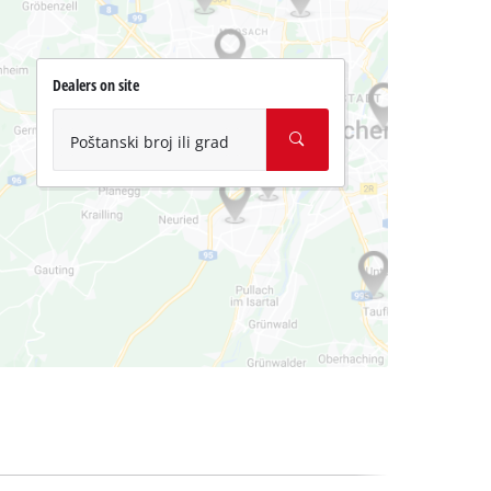
Dealers on site
Poštanski broj ili grad