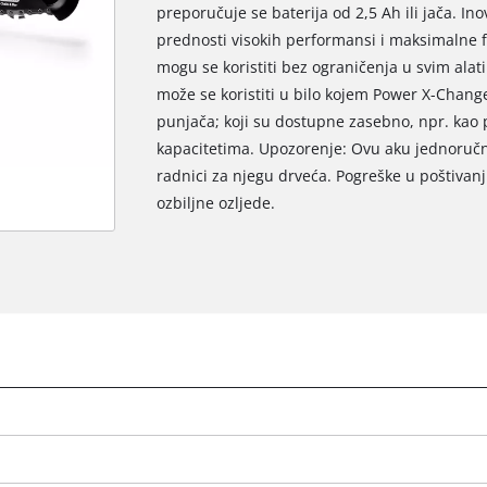
preporučuje se baterija od 2,5 Ah ili jača. I
prednosti visokih performansi i maksimalne flek
mogu se koristiti bez ograničenja u svim alat
može se koristiti u bilo kojem Power X-Change 
punjača; koji su dostupne zasebno, npr. kao 
kapacitetima. Upozorenje: Ovu aku jednoručn
radnici za njegu drveća. Pogreške u poštiva
ozbiljne ozljede.
We need your consent to load the
Google Maps service!
This content is not permitted to load due
to trackers that are not disclosed to the