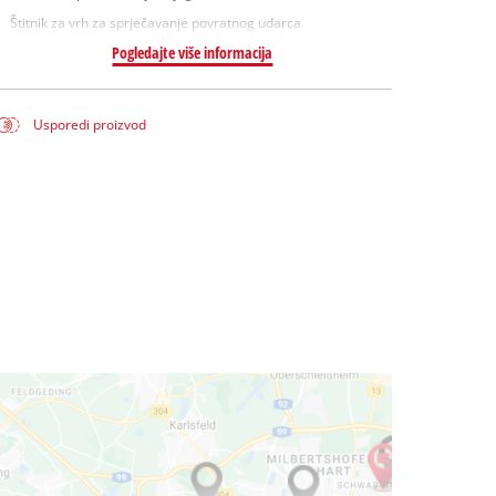
Štitnik za vrh za sprječavanje povratnog udarca
Pogledajte više informacija
Usporedi proizvod