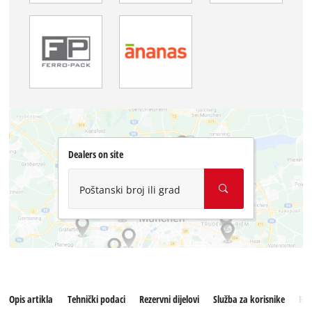
Dealers on site
Poštanski broj ili grad
Opis artikla
Tehnički podaci
Rezervni dijelovi
Služba za korisnike
Rec