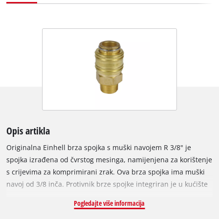
Opis artikla
Originalna Einhell brza spojka s muški navojem R 3/8" je
spojka izrađena od čvrstog mesinga, namijenjena za korištenje
s crijevima za komprimirani zrak. Ova brza spojka ima muški
navoj od 3/8 inča. Protivnik brze spojke integriran je u kućište
kompresora i koristi se za povezivanje kompresora s crijevom
Pogledajte više informacija
za komprimirani zrak.