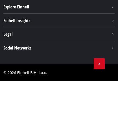
Explore Einhell
Održivost
Einhell Insights
Aku sistem
O nama
Legal
Usluge
Karijera
Brushless
Impresum
Social Networks
Einhell globalno
Zaštita podataka
Tik Tok
Kontakt
Facebook
Compliance
© 2026 Einhell BiH d.o.o.
YouТube
LinkedIn
Instagram