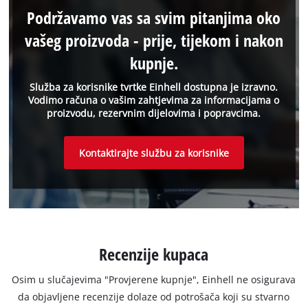
Podržavamo vas sa svim pitanjima oko
vašeg proizvoda - prije, tijekom i nakon
kupnje.
Služba za korisnike tvrtke Einhell dostupna je izravno.
Vodimo računa o vašim zahtjevima za informacijama o
proizvodu, rezervnim dijelovima i popravcima.
Kontaktirajte službu za korisnike
Recenzije kupaca
Osim u slučajevima "Provjerene kupnje", Einhell ne osigurava
da objavljene recenzije dolaze od potrošača koji su stvarno