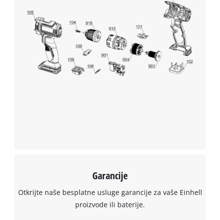
We need your consent to load the
Google Maps service!
This content is not permitted to load due
to trackers that are not disclosed to the
visitor. The website owner needs to setup
the site with their CMP to add this content
to the list of technologies used.
Powered by
Usercentrics Consent
Management Platform
Garancije
Otkrijte naše besplatne usluge garancije za vaše Einhell
proizvode ili baterije.