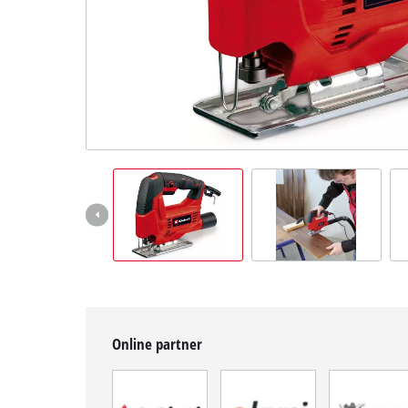
BiH
BS
BiH
English
Online partner