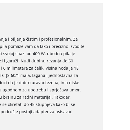
nja i piljenja čistim i profesionalnim. Za
 pila pomaže vam da lako i precizno izvodite
ći svojoj snazi od 400 W, ubodna pila je
ci i garaži. Nudi dubinu rezanja do 60
i 6 milimetara za čelik. Visina hoda je 18
TC-JS 60/1 mala, lagana i jednostavna za
udući da je dobro uravnotežena, ima niske
 ju ugodnom za upotrebu i sprječava umor.
u brzinu za radni materijal. Također,
 se okretati do 45 stupnjeva kako bi se
područje postoji adapter za usisavač