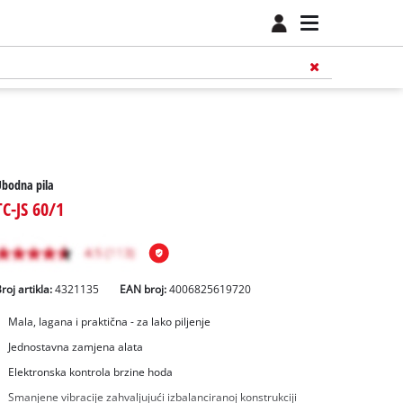
bodna pila
TC-JS 60/1
roj artikla:
4321135
EAN broj:
4006825619720
Mala, lagana i praktična - za lako piljenje
Jednostavna zamjena alata
Elektronska kontrola brzine hoda
Smanjene vibracije zahvaljujući izbalanciranoj konstrukciji