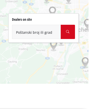
Dealers on site
Poštanski broj ili grad