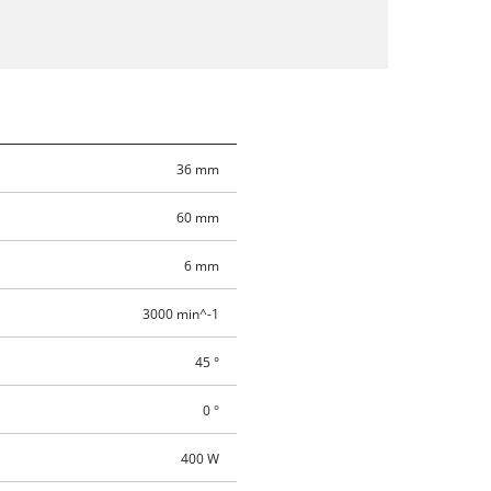
36 mm
60 mm
6 mm
3000 min^-1
45 °
0 °
400 W