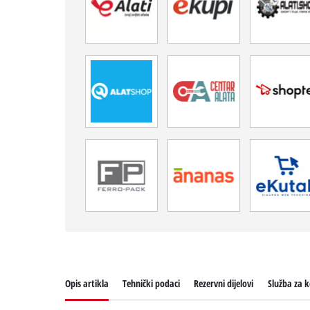
Opis artikla
Tehnički podaci
Rezervni dijelovi
Služba za k