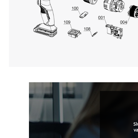
Sl
va