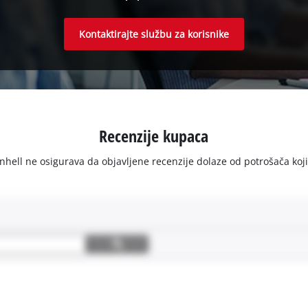
Kontaktirajte službu za korisnike
Recenzije kupaca
ell ne osigurava da objavljene recenzije dolaze od potrošača koji su 