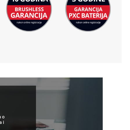
a o
a i