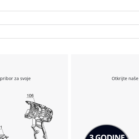
visitor. The website owner needs to setup
the site with their CMP to add this content
to the list of technologies used.
Powered by
Usercentrics Consent
Management Platform
r
pribor za svoje
Otkrijte naše