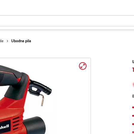
le
Ubodna pila
U
B