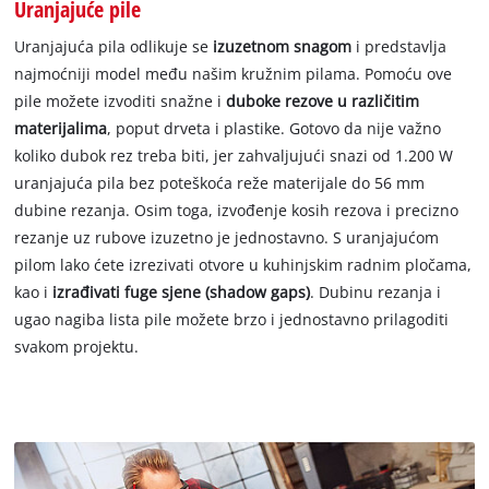
Uranjajuće pile
Uranjajuća pila odlikuje se
izuzetnom snagom
i predstavlja
najmoćniji model među našim kružnim pilama. Pomoću ove
pile možete izvoditi snažne i
duboke rezove u različitim
materijalima
, poput drveta i plastike. Gotovo da nije važno
koliko dubok rez treba biti, jer zahvaljujući snazi od 1.200 W
uranjajuća pila bez poteškoća reže materijale do 56 mm
dubine rezanja. Osim toga, izvođenje kosih rezova i precizno
rezanje uz rubove izuzetno je jednostavno. S uranjajućom
pilom lako ćete izrezivati otvore u kuhinjskim radnim pločama,
kao i
izrađivati fuge sjene (shadow gaps)
. Dubinu rezanja i
ugao nagiba lista pile možete brzo i jednostavno prilagoditi
svakom projektu.