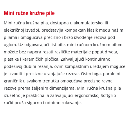
Mini ručne kružne pile
Mini ručna kružna pila, dostupna u akumulatorskoj ili
električnoj izvedbi, predstavlja kompaktan klasik među našim
pilama i omogućava precizno i brzo izvođenje rezova pod
uglom. Uz odgovarajući list pile, mini ručnom kružnom pilom
možete bez napora rezati različite materijale poput drveta,
plastike i keramičkih pločica. Zahvaljujući kontinuirano
podesivoj dubini rezanja, ovim kompaktnim uređajem moguće
je izvoditi i precizne uranjajuće rezove. Osim toga, paralelni
graničnik u svakom trenutku omogućava precizne ravne
rezove prema željenim dimenzijama. Mini ručna kružna pila
izuzetno je praktična, a zahvaljujući ergonomskoj Softgrip
ručki pruža sigurno i udobno rukovanje.