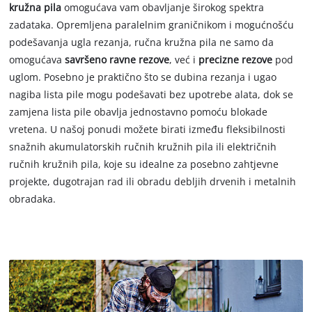
kružna pila
omogućava vam obavljanje širokog spektra
zadataka. Opremljena paralelnim graničnikom i mogućnošću
podešavanja ugla rezanja, ručna kružna pila ne samo da
omogućava
savršeno ravne rezove
, već i
precizne rezove
pod
uglom. Posebno je praktično što se dubina rezanja i ugao
nagiba lista pile mogu podešavati bez upotrebe alata, dok se
zamjena lista pile obavlja jednostavno pomoću blokade
vretena. U našoj ponudi možete birati između fleksibilnosti
snažnih akumulatorskih ručnih kružnih pila ili električnih
ručnih kružnih pila, koje su idealne za posebno zahtjevne
projekte, dugotrajan rad ili obradu debljih drvenih i metalnih
obradaka.