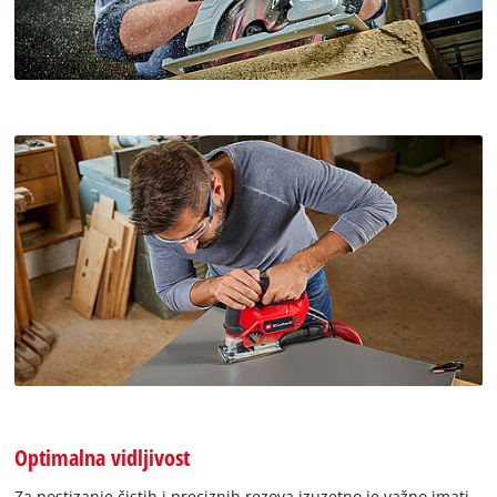
Optimalna vidljivost
Za postizanje čistih i preciznih rezova izuzetno je važno imati