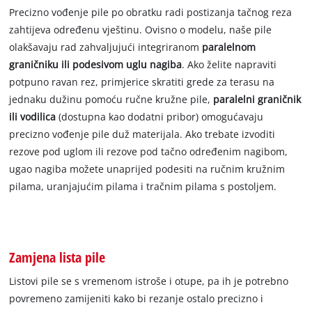
Precizno vođenje pile po obratku radi postizanja tačnog reza
zahtijeva određenu vještinu. Ovisno o modelu, naše pile
olakšavaju rad zahvaljujući integriranom
paralelnom
graničniku ili podesivom uglu nagiba
. Ako želite napraviti
potpuno ravan rez, primjerice skratiti grede za terasu na
jednaku dužinu pomoću ručne kružne pile,
paralelni graničnik
ili vodilica
(dostupna kao dodatni pribor) omogućavaju
precizno vođenje pile duž materijala. Ako trebate izvoditi
rezove pod uglom ili rezove pod tačno određenim nagibom,
ugao nagiba možete unaprijed podesiti na ručnim kružnim
pilama, uranjajućim pilama i tračnim pilama s postoljem.
Zamjena lista pile
Listovi pile se s vremenom istroše i otupe, pa ih je potrebno
povremeno zamijeniti kako bi rezanje ostalo precizno i