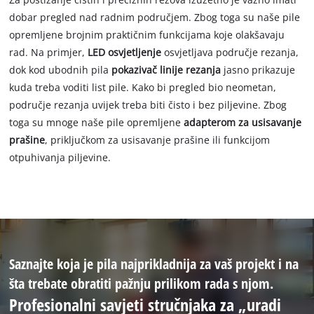
dobar pregled nad radnim područjem. Zbog toga su naše pile
opremljene brojnim praktičnim funkcijama koje olakšavaju
rad. Na primjer,
LED osvjetljenje
osvjetljava područje rezanja,
dok kod ubodnih pila
pokazivač linije rezanja
jasno prikazuje
kuda treba voditi list pile. Kako bi pregled bio neometan,
područje rezanja uvijek treba biti čisto i bez piljevine. Zbog
toga su mnoge naše pile opremljene
adapterom za usisavanje
prašine
, priključkom za usisavanje prašine ili funkcijom
otpuhivanja piljevine.
Saznajte koja je pila najprikladnija za vaš projekt i na
šta trebate obratiti pažnju prilikom rada s njom.
Profesionalni savjeti stručnjaka za „uradi