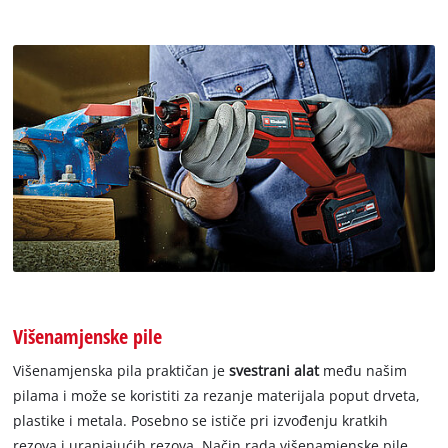
Višenamjenske pile
Višenamjenska pila praktičan je
svestrani alat
među našim
pilama i može se koristiti za rezanje materijala poput drveta,
plastike i metala. Posebno se ističe pri izvođenju kratkih
rezova i uranjajućih rezova. Način rada višenamjenske pile