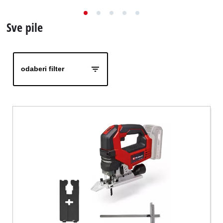
BiH
BS
BiH
Sve pile
English
odaberi filter