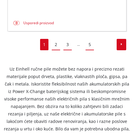
Usporedi proizvod
1
2
3
5
...
Uz Einhell ručne pile možete bez napora i precizno rezati
materijale poput drveta, plastike, vlaknastih ploča, gipsa, pa
čak i metala. Iskoristite fleksibilnost naših akumulatorskih pila
iz Power X-Change baterijskog sistema ili beskompromisne
visoke performanse naših električnih pila s klasičnim mrežnim
napajanjem. Bez obzira na to koliko zahtjevni bili zadaci
rezanja i piljenja, uz naše električne i akumulatorske pile s
lakoćom ćete obaviti radove renoviranja, kao i razne poslove
rezanja u vrtu i oko kuće. Bilo da vam je potrebna ubodna pila,