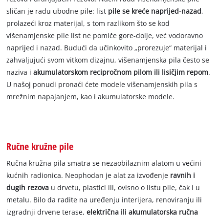
sličan je radu ubodne pile: list
pile se kreće naprijed-nazad
,
prolazeći kroz materijal, s tom razlikom što se kod
višenamjenske pile list ne pomiče gore-dolje, već vodoravno
naprijed i nazad. Budući da učinkovito „prorezuje“ materijal i
zahvaljujući svom vitkom dizajnu, višenamjenska pila često se
naziva i
akumulatorskom recipročnom pilom ili lisičjim repom
.
U našoj ponudi pronaći ćete modele višenamjenskih pila s
mrežnim napajanjem, kao i akumulatorske modele.
Ručne kružne pile
Ručna kružna pila smatra se nezaobilaznim alatom u većini
kućnih radionica. Neophodan je alat za izvođenje
ravnih i
dugih rezova
u drvetu, plastici ili, ovisno o listu pile, čak i u
metalu. Bilo da radite na uređenju interijera, renoviranju ili
izgradnji drvene terase,
električna ili akumulatorska ručna