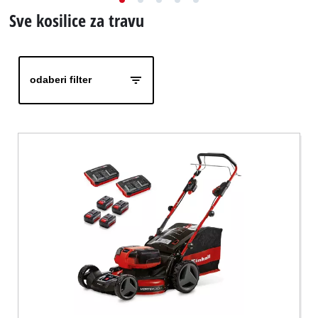
BiH
BS
BiH
Sve kosilice za travu
English
odaberi filter