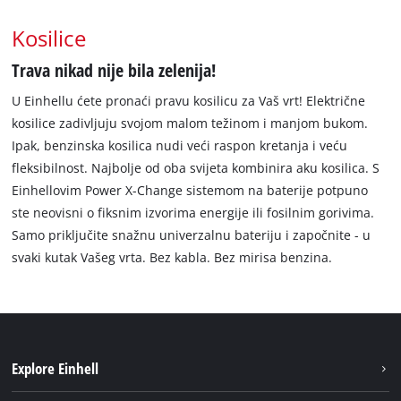
Kosilice
Trava nikad nije bila zelenija!
U Einhellu ćete pronaći pravu kosilicu za Vaš vrt! Električne
kosilice zadivljuju svojom malom težinom i manjom bukom.
Ipak, benzinska kosilica nudi veći raspon kretanja i veću
fleksibilnost. Najbolje od oba svijeta kombinira aku kosilica. S
Einhellovim Power X-Change sistemom na baterije potpuno
ste neovisni o fiksnim izvorima energije ili fosilnim gorivima.
Samo priključite snažnu univerzalnu bateriju i započnite - u
svaki kutak Vašeg vrta. Bez kabla. Bez mirisa benzina.
Explore Einhell