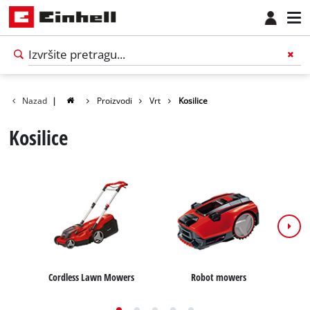
Nazad
|
Proizvodi
Vrt
Kosilice
Kosilice
Cordless Lawn Mowers
Robot mowers
E