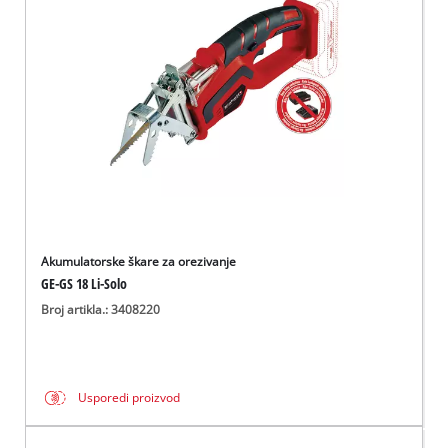
BiH
BS
BiH
English
Akumulatorske škare za orezivanje
GE-GS 18 Li-Solo
Broj artikla.: 3408220
Usporedi proizvod