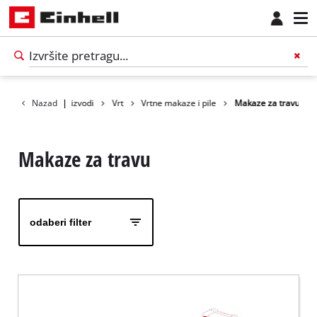
Nazad
Proizvodi
|
Vrt
Vrtne makaze i pile
Makaze za travu
Makaze za travu
odaberi filter