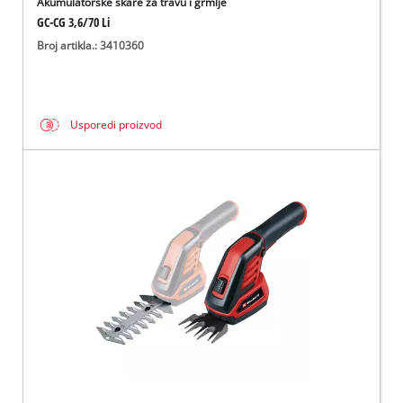
Akumulatorske škare za travu i grmlje
GC-CG 3,6/70 Li
Broj artikla.: 3410360
Usporedi proizvod