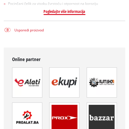
Pocinčani čelik za visoku čvrstoću i otpornost na koroziju
Pogledajte više informacija
Usporedi proizvod
Online partner