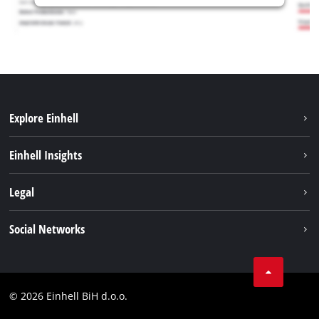
Explore Einhell
Održivost
Einhell Insights
Aku sistem
O nama
Legal
Usluge
Karijera
Brushless
Impresum
Social Networks
Einhell globalno
Zaštita podataka
Tik Tok
Kontakt
Facebook
Compliance
© 2026 Einhell BiH d.o.o.
YouТube