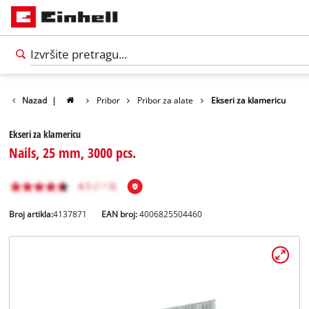
Nazad
|
Pribor
Pribor za alate
Ekseri za klamericu
Ekseri za klamericu
Nails, 25 mm, 3000 pcs.
Broj artikla:
4137871
EAN broj:
4006825504460