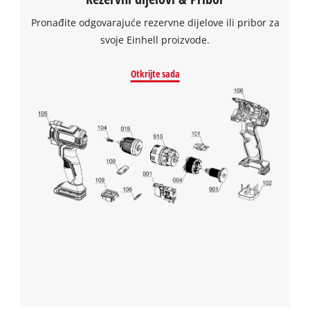
Pronađite odgovarajuće rezervne dijelove ili pribor za
svoje Einhell proizvode.
Otkrijte sada
We need your consent to load the
Google Maps service!
This content is not permitted to load due
to trackers that are not disclosed to the
visitor. The website owner needs to setup
the site with their CMP to add this content
to the list of technologies used.
Powered by
Usercentrics Consent
Management Platform