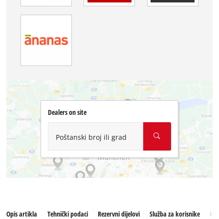
Dealers on site
Poštanski broj ili grad
Opis artikla
Tehnički podaci
Rezervni dijelovi
Služba za korisnike
Rec