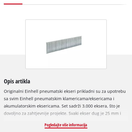
Opis artikla
Originalni Einhell pneumatski ekseri prikladni su za upotrebu
sa svim Einhell pneumatskim klamericama/eksericama i
akumulatorskim eksericama. Set sadrži 3.000 eksera, što je
dovoljno za zahtjevnije projekte. Svaki ekser dug je 25 mm i
ima glavu promjera 1,0 mm, što ih čini pogodnim za različite
Pogledajte više informacija
primjene. Završni ekseri idealni su za pričvršćivanje plastičnih