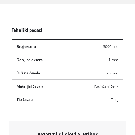
i drvenih elemenata, primjerice pri renoviranju, postavljanju
ograda i rešetki, izgradnji vrtnih kućica i povišenih gredica ili
montaži podnih lajsni. Izrađeni su od pocinčanog čelika koji
pruža visoku otpornost na koroziju.
Tehnički podaci
Broj eksera
3000 pcs
Debljina eksera
1 mm
Dužina čavala
25 mm
Materijal čavala
Pocinčani čelik
Tip čavala
Tip J
Rezervni dijelovi & Pribor