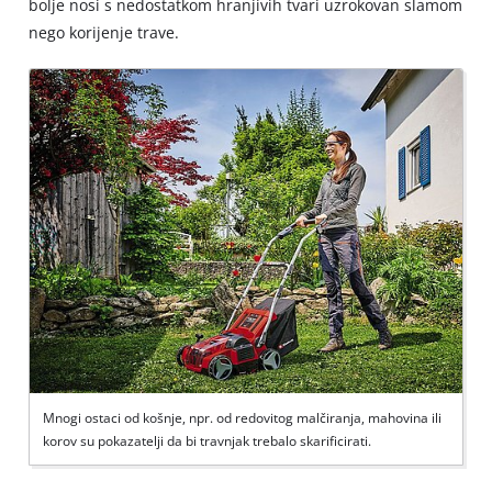
bolje nosi s nedostatkom hranjivih tvari uzrokovan slamom
nego korijenje trave.
Mnogi ostaci od košnje, npr. od redovitog malčiranja, mahovina ili
korov su pokazatelji da bi travnjak trebalo skarificirati.