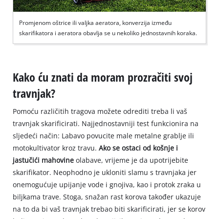
Promjenom oštrice ili valjka aeratora, konverzija između
skarifikatora i aeratora obavlja se u nekoliko jednostavnih koraka.
Kako ću znati da moram prozračiti svoj
travnjak?
Pomoću različitih tragova možete odrediti treba li vaš
travnjak skarificirati. Najjednostavniji test funkcionira na
sljedeći način: Labavo povucite male metalne grablje ili
motokultivator kroz travu.
Ako se ostaci od košnje i
jastučići mahovine
olabave, vrijeme je da upotrijebite
skarifikator. Neophodno je ukloniti slamu s travnjaka jer
onemogućuje upijanje vode i gnojiva, kao i protok zraka u
biljkama trave. Stoga, snažan rast korova također ukazuje
na to da bi vaš travnjak trebao biti skarificirati, jer se korov