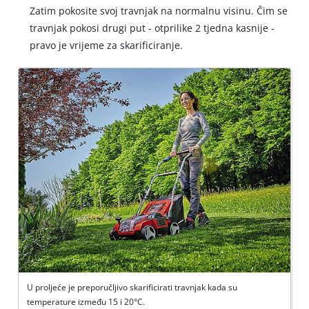
Zatim pokosite svoj travnjak na normalnu visinu. Čim se
travnjak pokosi drugi put - otprilike 2 tjedna kasnije -
pravo je vrijeme za skarificiranje.
U proljeće je preporučljivo skarificirati travnjak kada su
temperature između 15 i 20°C.