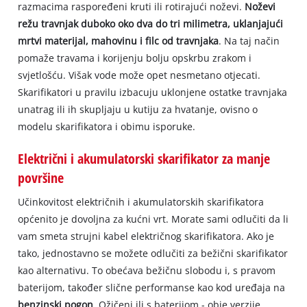
razmacima raspoređeni kruti ili rotirajući noževi.
Noževi
režu travnjak duboko oko dva do tri milimetra, uklanjajući
mrtvi materijal, mahovinu i filc od travnjaka
. Na taj način
pomaže travama i korijenju bolju opskrbu zrakom i
svjetlošću. Višak vode može opet nesmetano otjecati.
Skarifikatori u pravilu izbacuju uklonjene ostatke travnjaka
unatrag ili ih skupljaju u kutiju za hvatanje, ovisno o
modelu skarifikatora i obimu isporuke.
Električni i akumulatorski skarifikator za manje
površine
Učinkovitost električnih i akumulatorskih skarifikatora
općenito je dovoljna za kućni vrt. Morate sami odlučiti da li
vam smeta strujni kabel električnog skarifikatora. Ako je
tako, jednostavno se možete odlučiti za bežični skarifikator
kao alternativu. To obećava bežičnu slobodu i, s pravom
baterijom, također slične performanse kao kod uređaja na
benzinski pogon
. Ožičeni ili s baterijom - obje verzije