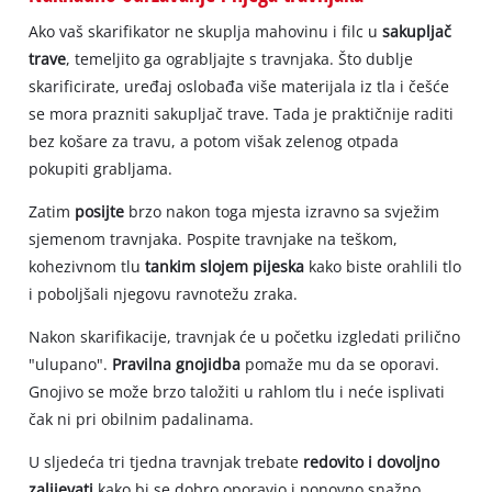
Ako vaš skarifikator ne skuplja mahovinu i filc u
sakupljač
trave
, temeljito ga ograbljajte s travnjaka. Što dublje
skarificirate, uređaj oslobađa više materijala iz tla i češće
se mora prazniti sakupljač trave. Tada je praktičnije raditi
bez košare za travu, a potom višak zelenog otpada
pokupiti grabljama.
Zatim
posijte
brzo nakon toga mjesta izravno sa svježim
sjemenom travnjaka. Pospite travnjake na teškom,
kohezivnom tlu
tankim slojem pijeska
kako biste orahlili tlo
i poboljšali njegovu ravnotežu zraka.
Nakon skarifikacije, travnjak će u početku izgledati prilično
"ulupano".
Pravilna gnojidba
pomaže mu da se oporavi.
Gnojivo se može brzo taložiti u rahlom tlu i neće isplivati
čak ni pri obilnim padalinama.
U sljedeća tri tjedna travnjak trebate
redovito i dovoljno
zalijevati
kako bi se dobro oporavio i ponovno snažno