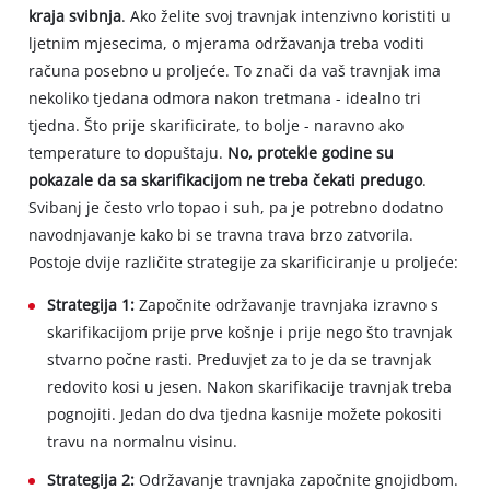
kraja svibnja
. Ako želite svoj travnjak intenzivno koristiti u
ljetnim mjesecima, o mjerama održavanja treba voditi
računa posebno u proljeće. To znači da vaš travnjak ima
nekoliko tjedana odmora nakon tretmana - idealno tri
tjedna. Što prije skarificirate, to bolje - naravno ako
temperature to dopuštaju.
No, protekle godine su
pokazale da sa skarifikacijom ne treba čekati predugo
.
Svibanj je često vrlo topao i suh, pa je potrebno dodatno
navodnjavanje kako bi se travna trava brzo zatvorila.
Postoje dvije različite strategije za skarificiranje u proljeće:
Strategija 1:
Započnite održavanje travnjaka izravno s
skarifikacijom prije prve košnje i prije nego što travnjak
stvarno počne rasti. Preduvjet za to je da se travnjak
redovito kosi u jesen. Nakon skarifikacije travnjak treba
pognojiti. Jedan do dva tjedna kasnije možete pokositi
travu na normalnu visinu.
Strategija 2:
Održavanje travnjaka započnite gnojidbom.