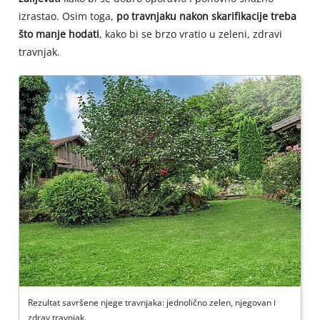
izrastao. Osim toga,
po travnjaku nakon skarifikacije treba
što manje hodati
, kako bi se brzo vratio u zeleni, zdravi
travnjak.
Rezultat savršene njege travnjaka: jednolično zelen, njegovan i
zdrav travnjak.