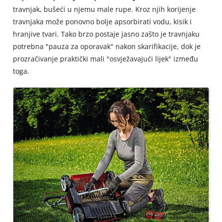
travnjak, bušeći u njemu male rupe. Kroz njih korijenje
travnjaka može ponovno bolje apsorbirati vodu, kisik i
hranjive tvari. Tako brzo postaje jasno zašto je travnjaku
potrebna "pauza za oporavak" nakon skarifikacije, dok je
prozračivanje praktički mali "osvježavajući lijek" između
toga.