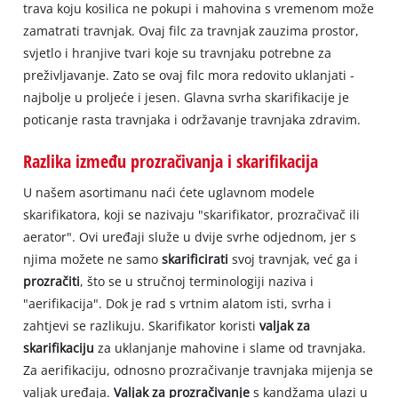
trava koju kosilica ne pokupi i mahovina s vremenom može
zamatrati travnjak. Ovaj filc za travnjak zauzima prostor,
svjetlo i hranjive tvari koje su travnjaku potrebne za
preživljavanje. Zato se ovaj filc mora redovito uklanjati -
najbolje u proljeće i jesen. Glavna svrha skarifikacije je
poticanje rasta travnjaka i održavanje travnjaka zdravim.
Razlika između prozračivanja i skarifikacija
U našem asortimanu naći ćete uglavnom modele
skarifikatora, koji se nazivaju "skarifikator, prozračivač ili
aerator". Ovi uređaji služe u dvije svrhe odjednom, jer s
njima možete ne samo
skarificirati
svoj travnjak, već ga i
prozračiti
, što se u stručnoj terminologiji naziva i
"aerifikacija". Dok je rad s vrtnim alatom isti, svrha i
zahtjevi se razlikuju. Skarifikator koristi
valjak za
skarifikaciju
za uklanjanje mahovine i slame od travnjaka.
Za aerifikaciju, odnosno prozračivanje travnjaka mijenja se
valjak uređaja.
Valjak za prozračivanje
s kandžama ulazi u