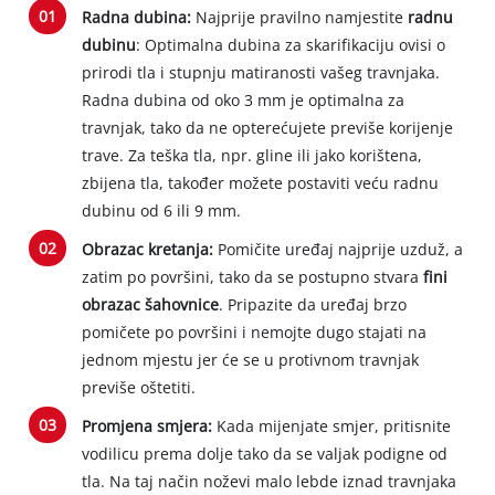
Radna dubina:
Najprije pravilno namjestite
radnu
dubinu
: Optimalna dubina za skarifikaciju ovisi o
prirodi tla i stupnju matiranosti vašeg travnjaka.
Radna dubina od oko 3 mm je optimalna za
travnjak, tako da ne opterećujete previše korijenje
trave. Za teška tla, npr. gline ili jako korištena,
zbijena tla, također možete postaviti veću radnu
dubinu od 6 ili 9 mm.
Obrazac kretanja:
Pomičite uređaj najprije uzduž, a
zatim po površini, tako da se postupno stvara
fini
obrazac šahovnice
. Pripazite da uređaj brzo
pomičete po površini i nemojte dugo stajati na
jednom mjestu jer će se u protivnom travnjak
previše oštetiti.
Promjena smjera:
Kada mijenjate smjer, pritisnite
vodilicu prema dolje tako da se valjak podigne od
tla. Na taj način noževi malo lebde iznad travnjaka