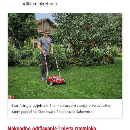
prilikom okretanja.
Skarificirajte uvijek u križnom obrascu kretanja: prvo uzdužno,
zatim poprečno. Ovo stvara fini obrazac šahovnice.
Naknadno održavanje i njega travnjaka