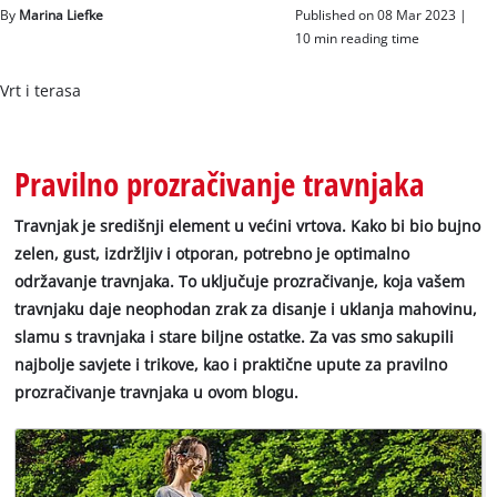
BiH
By
Marina Liefke
Published on 08 Mar 2023 |
BS
BiH
10 min reading time
English
Vrt i terasa
Pravilno prozračivanje travnjaka
Travnjak je središnji element u većini vrtova. Kako bi bio bujno
zelen, gust, izdržljiv i otporan, potrebno je optimalno
održavanje travnjaka. To uključuje prozračivanje, koja vašem
travnjaku daje neophodan zrak za disanje i uklanja mahovinu,
slamu s travnjaka i stare biljne ostatke. Za vas smo sakupili
najbolje savjete i trikove, kao i praktične upute za pravilno
prozračivanje travnjaka u ovom blogu.