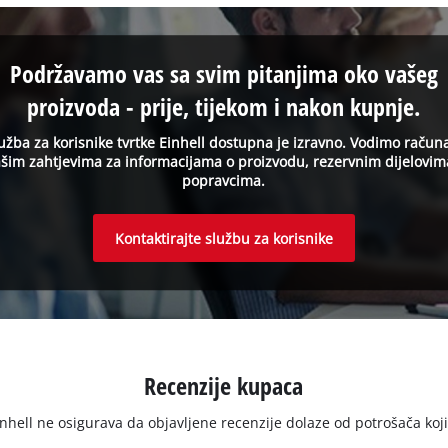
Podržavamo vas sa svim pitanjima oko vašeg
proizvoda - prije, tijekom i nakon kupnje.
užba za korisnike tvrtke Einhell dostupna je izravno. Vodimo račun
šim zahtjevima za informacijama o proizvodu, rezervnim dijelovim
popravcima.
Kontaktirajte službu za korisnike
Recenzije kupaca
ell ne osigurava da objavljene recenzije dolaze od potrošača koji su 