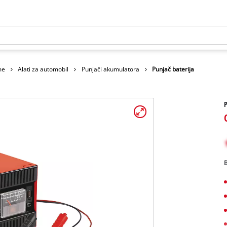
me
Alati za automobil
Punjači akumulatora
Punjač baterija
P
B