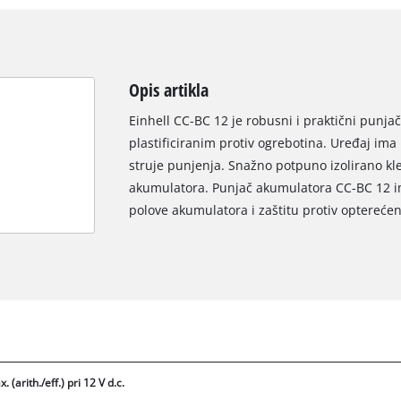
Opis artikla
Einhell CC-BC 12 je robusni i praktični punja
plastificiranim protiv ogrebotina. Uređaj im
struje punjenja. Snažno potpuno izolirano kl
akumulatora. Punjač akumulatora CC-BC 12 im
polove akumulatora i zaštitu protiv opterećen
. (arith./eff.) pri 12 V d.c.