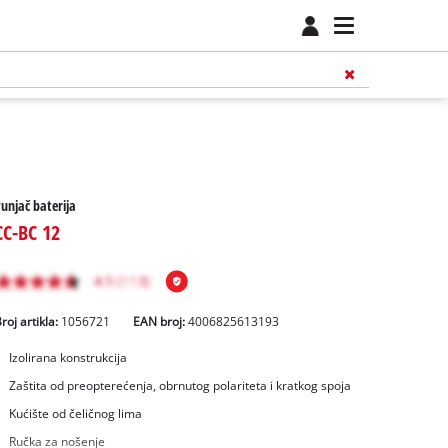
unjač baterija
CC-BC 12
roj artikla:
1056721
EAN broj:
4006825613193
Izolirana konstrukcija
Zaštita od preopterećenja, obrnutog polariteta i kratkog spoja
Kućište od čeličnog lima
Ručka za nošenje