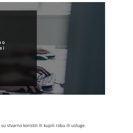
a o
a i
stvarno koristili ili kupili robu ili usluge.