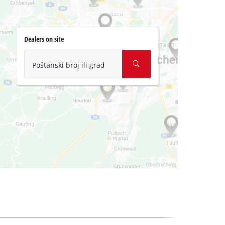
Dealers on site
Poštanski broj ili grad