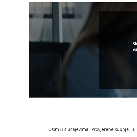
Sl
va
Osim u slučajevima "Provjerene kupnje", Einh