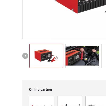
BiH
BS
BiH
English
Online partner