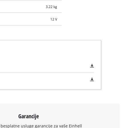
3.22 kg
12 V
Garancije
 besplatne usluge garancije za vaše Einhell