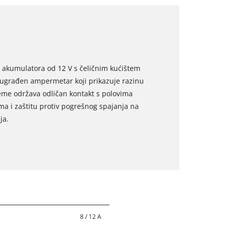
č akumulatora od 12 V s čeličnim kućištem
a ugrađen ampermetar koji prikazuje razinu
eme održava odličan kontakt s polovima
a i zaštitu protiv pogrešnog spajanja na
ja.
8 / 12 A